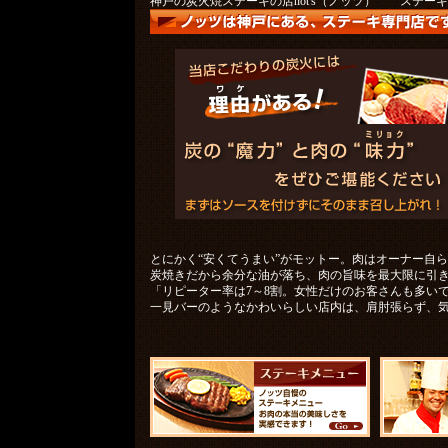
神戸の炭火焼ステーキの店not's（ノッツ） ステーキ
とにかく“安くてうまい”がモットー。肉はオーナー自
炭焼きだから余分な油が落ち、肉の旨味を最大限に引
「リピーター率は7～8割。女性だけのお客さんも多い
一見バーのようなかわいらしい店内は、肩肘張らず、